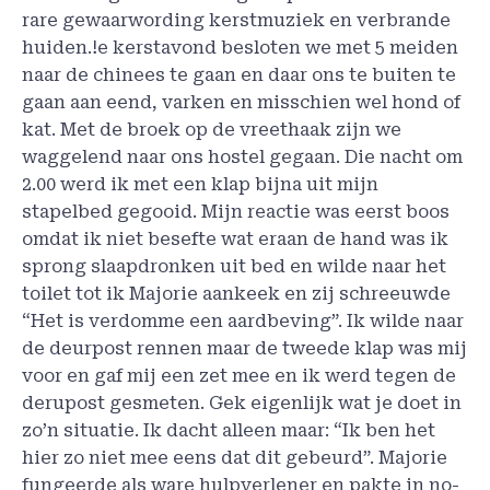
rare gewaarwording kerstmuziek en verbrande
huiden.!e kerstavond besloten we met 5 meiden
naar de chinees te gaan en daar ons te buiten te
gaan aan eend, varken en misschien wel hond of
kat. Met de broek op de vreethaak zijn we
waggelend naar ons hostel gegaan. Die nacht om
2.00 werd ik met een klap bijna uit mijn
stapelbed gegooid. Mijn reactie was eerst boos
omdat ik niet besefte wat eraan de hand was ik
sprong slaapdronken uit bed en wilde naar het
toilet tot ik Majorie aankeek en zij schreeuwde
“Het is verdomme een aardbeving”. Ik wilde naar
de deurpost rennen maar de tweede klap was mij
voor en gaf mij een zet mee en ik werd tegen de
derupost gesmeten. Gek eigenlijk wat je doet in
zo’n situatie. Ik dacht alleen maar: “Ik ben het
hier zo niet mee eens dat dit gebeurd”. Majorie
fungeerde als ware hulpverlener en pakte in no-