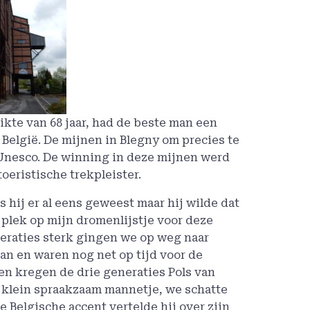
eikte van 68 jaar, had de beste man een
elgië. De mijnen in Blegny om precies te
 Unesco. De winning in deze mijnen werd
toeristische trekpleister.
 hij er al eens geweest maar hij wilde dat
 plek op mijn dromenlijstje voor deze
eraties sterk gingen we op weg naar
aan en waren nog net op tijd voor de
 en kregen de drie generaties Pols van
 klein spraakzaam mannetje, we schatte
 Belgische accent vertelde hij over zijn